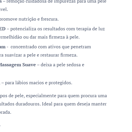
a
– remoção cuidadosa de impurezas para uma pele
ável.
promove nutrição e frescura.
LED
– potencializa os resultados com terapia de luz
vermelhidão ou dar mais firmeza à pele.
um -
oncentrado com ativos que penetram
c
 suavizar a pele e restaurar firmeza.
Massagem Suave
– deixa a pele sedosa e
l
– para lábios macios e protegidos.
ipos de pele, especialmente para quem
procura uma
.
ultados duradouros
Ideal para quem deseja manter
brada.
.