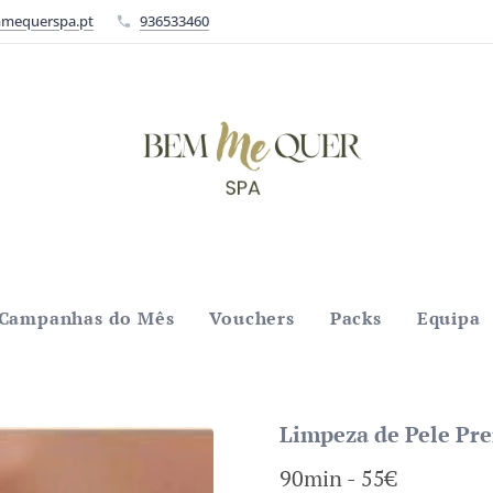
mequerspa.pt
936533460
Campanhas do Mês
Vouchers
Packs
Equipa
Limpeza de Pele P
90min - 55€