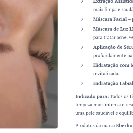
Extração Assistid
mais limpa e saud
Máscara Facial
– 
Máscara de Luz 
para tratar acne, 
Aplicação de Sér
profundamente para
Hidratação com 
revitalizada.
Hidratação Labia
Indicado para:
Todos os t
limpeza mais intensa e res
uma pele saudável e equili
Produtos da marca
Eberlin